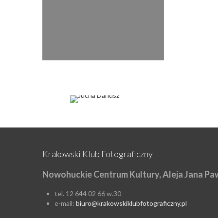
Krakowski Klub Fotograficzny
Nowohuckie Centrum Kultury, Aleja Jana Paw
tel. 12 644 02 66 w.30
e-mail:
biuro@krakowskiklubfotograficzny.pl