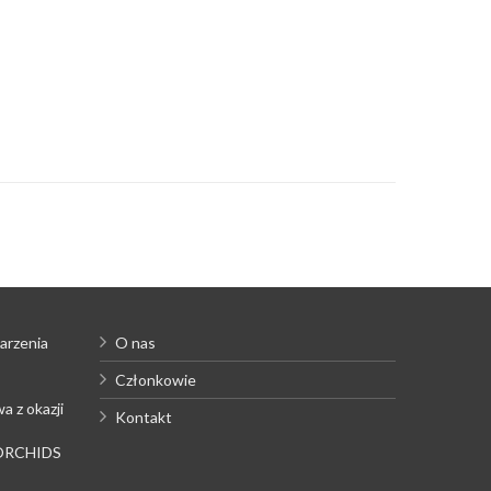
arzenia
O nas
Członkowie
a z okazji
Kontakt
 ORCHIDS