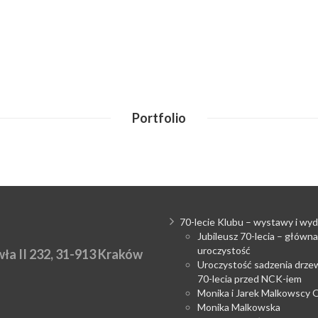
Portfolio
70-lecie Klubu – wystawy i wyd
Jubileusz 70-lecia – główna
uroczystość
ła II 232, 31-913 Kraków
Uroczystość sadzenia drzew
70-lecia przed NCK-iem
Monika i Jarek Malkowscy
Monika Malkowska