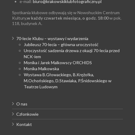
e-mail:
biuro@krakowskiklubfotograficzny.pl
Spotkania klubowe odbywają się w Nowohuckim Centrum
Kultury,
w każdy czwartek miesiąca, o godz. 18:00
w pok.
118, budynek A.
70-lecie Klubu – wystawy i wydarzenia
Jubileusz 70-lecia – główna uroczystość
Uroczystość sadzenia drzewa z okazji 70-lecia przed
NCK-iem
Monika i Jarek Malkowscy ORCHIDS
Monika Malkowska
Wystawa B.Głowackiego, B.Krężołka,
M.Ochońskiego, D.Stawiaka, P.Śnidowskiego w
Teatrze Ludowym
O nas
Członkowie
Kontakt