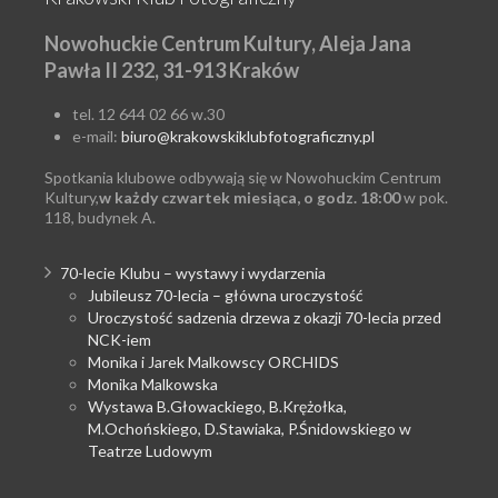
Nowohuckie Centrum Kultury, Aleja Jana
Pawła II 232, 31-913 Kraków
tel. 12 644 02 66 w.30
e-mail:
biuro@krakowskiklubfotograficzny.pl
Spotkania klubowe odbywają się w Nowohuckim Centrum
Kultury,
w każdy czwartek miesiąca, o godz. 18:00
w pok.
118, budynek A.
70-lecie Klubu – wystawy i wydarzenia
Jubileusz 70-lecia – główna uroczystość
Uroczystość sadzenia drzewa z okazji 70-lecia przed
NCK-iem
Monika i Jarek Malkowscy ORCHIDS
Monika Malkowska
Wystawa B.Głowackiego, B.Krężołka,
M.Ochońskiego, D.Stawiaka, P.Śnidowskiego w
Teatrze Ludowym