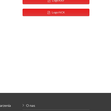
Logo KKF
Logo NCK
arzenia
O nas