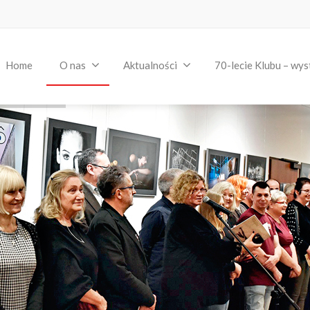
Home
O nas
Aktualności
70-lecie Klubu – wys