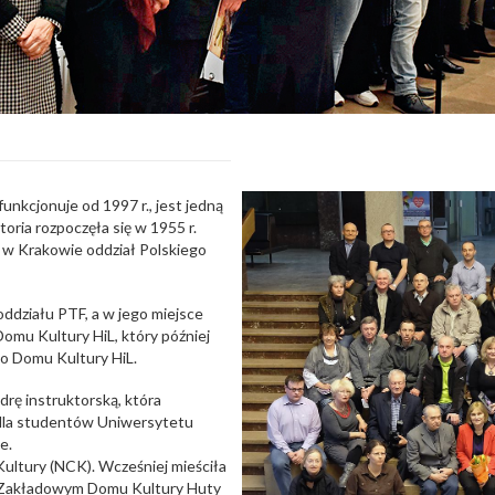
unkcjonuje od 1997 r., jest jedną
toria rozpoczęła się w 1955 r.
ł w Krakowie oddział Polskiego
ddziału PTF, a w jego miejsce
mu Kultury HiL, który później
o Domu Kultury HiL.
drę instruktorską, która
e dla studentów Uniwersytetu
e.
Kultury (NCK). Wcześniej mieściła
, Zakładowym Domu Kultury Huty