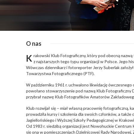
O nas
K
rakowski Klub Fotograficzny, który pod obecną nazwą f
z najstarszych tego typu organizacji w Polsce. Jego his
Wówczas dziennikarz i fotoreporter Jerzy Suberlak założy
Towarzystwa Fotograficznego (PTF).
W październiku 1961 r. uchwalono likwidację ówczesnego o
powołano stowarzyszenie pod nazwą Klub Fotograficzny Do
przybrał nazwę Klub Fotografików Amatorów Zakładoweg
Klub rozwijał się – miał własną pracownię fotograficzną, ka
prowadziła kursy i szkolenia dla swoich członków, a takż
Jagiellońskiego i Wyższej Szkoły Pedagogicznej w Krakowi
Od 1983 r. siedzibą organizacji jest Nowohuckie Centrum 
się ona w pomieszczeniach Dzielnicowej Rady Narodowej