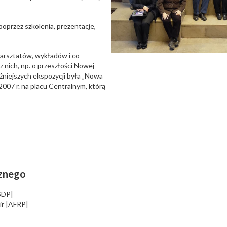
oprzez szkolenia, prezentacje,
arsztatów, wykładów i co
 nich, np. o przeszłości Nowej
żniejszych ekspozycji była „Nowa
007 r. na placu Centralnym, którą
cznego
SDP|
ir |AFRP|