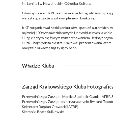
im. Lenina i w Nowohuckim Ośrodku Kultury.
Głównym celem KKF jest rozwijanie fotograficznych pasji p
warsztaty, a także wystawy, plenery i konkursy.
KKF zorganizował setki konkursów, spotkań autorskich, w
najmniej 400 wystaw zbiorowych i indywidualnych, a wiele z
Huty, cieszyło się żywym zainteresowaniem. Jedną z najwa
Huta – najmłodsza siostra Krakowa”, prezentowana latem 2
obejrzało kilkadziesiąt tysięcy osób.
Władze Klubu
Zarząd Krakowskiego Klubu Fotografi
Przewodnicząca Zarządu: Monika Stachnik-Czapla |AFRP, 
Przewodniczący Zarządu ds artystycznych: Ryszard Tatom
Sekretarz: Bogdan Głowacki [AFRP]
Skarbnik: Beata Sulikowska