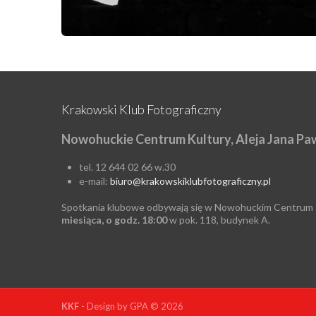
Krakowski Klub Fotograficzny
Nowohuckie Centrum Kultury, Aleja Jana Paw
tel. 12 644 02 66 w.30
e-mail:
biuro@krakowskiklubfotograficzny.pl
Spotkania klubowe odbywają się w Nowohuckim Centrum 
miesiąca, o godz. 18:00
w pok. 118, budynek A.
KKF
- Design by GPA © 2026