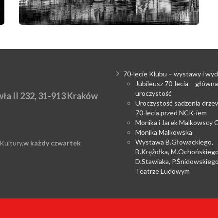
70-lecie Klubu – wystawy i wyd
Jubileusz 70-lecia – główna
uroczystość
ła II 232, 31-913 Kraków
Uroczystość sadzenia drzew
70-lecia przed NCK-iem
Monika i Jarek Malkowscy
Monika Malkowska
Wystawa B.Głowackiego,
Kultury,
w każdy czwartek
B.Krężołka, M.Ochońskiego
D.Stawiaka, P.Śnidowskieg
Teatrze Ludowym