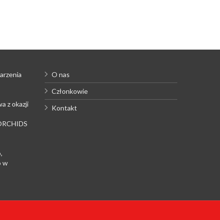
arzenia
O nas
Członkowie
a z okazji
Kontakt
 ORCHIDS
,
o w